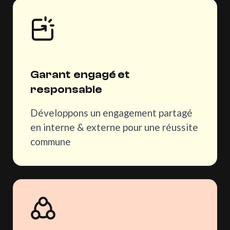
Événementiel et
expérientiel
Faire vivre une marque dans les esprits,
dans les regards… et créer un point de
Garant engagé et
convergence physique comme une
responsable
invitation clients
Créer du sens
Développons un engagement partagé
L'expérience doit être pensée pour
en interne & externe pour une réussite
ancrer une perception
commune
Déployer un univers
Des univers visuels et sensoriels, un
monde en miniature. Un lieu mental
où la marque devient tangible