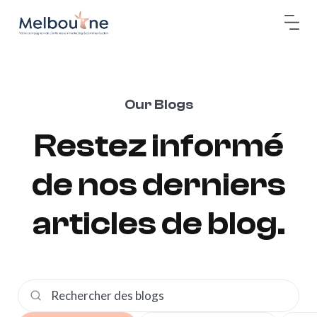
go to the homepage
Our Blogs
Restez
informé
de
nos
derniers
articles
de
blog.