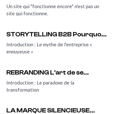
péremption.
Un site qui "fonctionne encore" n'est pas un
site qui fonctionne.
Votre site web a une date de péremption.
STORYTELLING B2B Pourquoi
les entreprises « ennuyeuses »
Introduction : Le mythe de l'entreprise «
ont les meilleures histoires
ennuyeuse »
STORYTELLING B2B Pourquoi les entreprises « enn
REBRANDING L'art de se
réinventer sans se perdre
Introduction : Le paradoxe de la
transformation
REBRANDING L'art de se réinventer sans se perd
LA MARQUE SILENCIEUSE