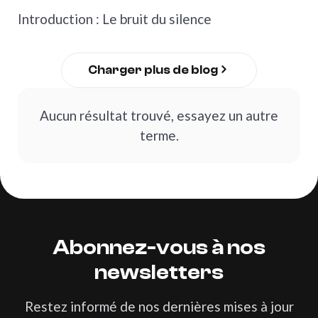
Pourquoi les entreprises qui ne
Introduction : Le bruit du silence
LA MARQUE SILENCIEUSE Pourquoi les entreprises
parlent pas meurent lentement
Charger plus de blog
Charger plus de blog
Aucun résultat trouvé, essayez un autre
terme.
Abonnez-vous
à
nos
newsletters
Restez informé de nos dernières mises à jour