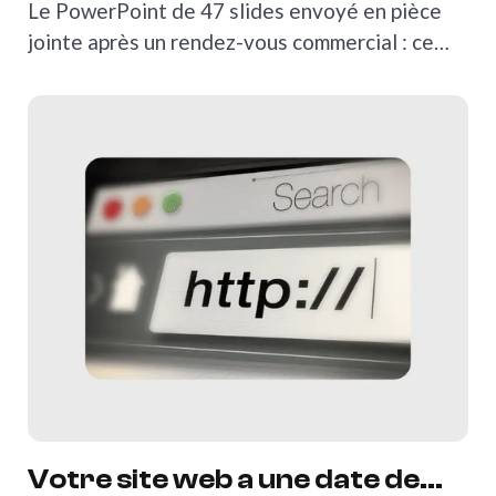
COMMERCIALE À L'ÈRE DES
Le PowerPoint de 47 slides envoyé en pièce
NOUVEAUX USAGES
jointe après un rendez-vous commercial : ce
REPENSER SA PRÉSENTATION COMMERCIALE À
rituel a vécu.
Votre site web a une date de