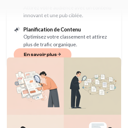
Contenu Innovant
recherche
,
structure des données
et
exécution
Attirez votre audience avec un contenu
algorithmique
.
innovant et une pub ciblée.
Ainsi, nous transformons une mécanique technique
Planification de Contenu
en une expérience fluide et utile, qui inspire
Optimisez votre classement et attirez
confiance et réduit la friction pour l’utilisateur.
plus de trafic organique.
En savoir plus
En savoir plus