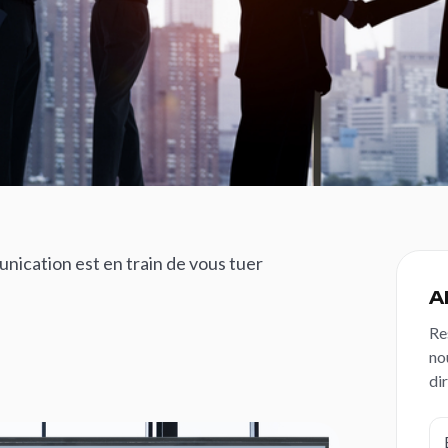
nication est en train de vous tuer
A
Re
no
di