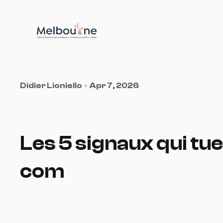
go to the homepage
Didier Lioniello
Apr 7, 2026
Les
5
signaux
qui
tue
com